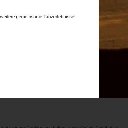
uf weitere gemeinsame Tanzerlebnisse!
ährend andere Cookies uns helfen, unser Online-Angebot zu