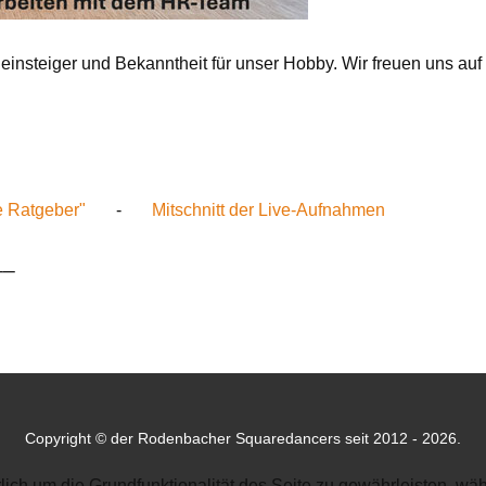
Neueinsteiger und Bekanntheit für unser Hobby. Wir freuen uns a
ie Ratgeber"
-
Mitschnitt der Live-Aufnahmen
__
Copyright © der Rodenbacher Squaredancers seit 2012 - 2026.
lich um die Grundfunktionalität des Seite zu gewährleisten, w