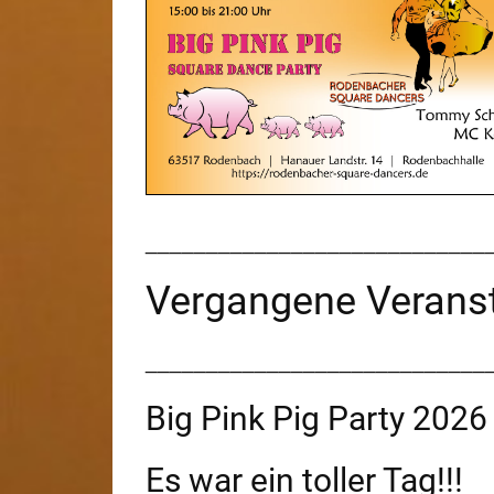
____________________________
Vergangene Verans
____________________________
Big Pink Pig Party 2026
Es war ein toller Tag!!!