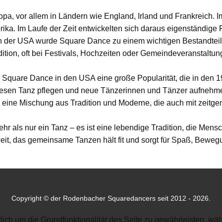
pa, vor allem in Ländern wie England, Irland und Frankreich. I
a. Im Laufe der Zeit entwickelten sich daraus eigenständige F
n der USA wurde Square Dance zu einem wichtigen Bestandteil
ion, oft bei Festivals, Hochzeiten oder Gemeindeveranstaltun
r Square Dance in den USA eine große Popularität, die in den
diesen Tanz pflegen und neue Tänzerinnen und Tänzer aufnehmen
 eine Mischung aus Tradition und Moderne, die auch mit zeitge
hr als nur ein Tanz – es ist eine lebendige Tradition, die Mens
weit, das gemeinsame Tanzen hält fit und sorgt für Spaß, Bewe
Copyright © der Rodenbacher Squaredancers seit 2012 - 2026.
lich um die Grundfunktionalität des Seite zu gewährleisten, w