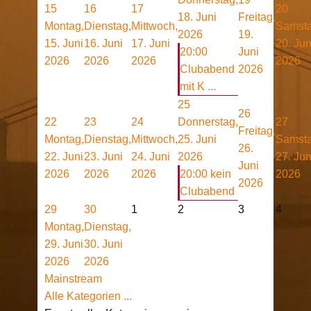
15
16
17
20
18. Juni
Freitag,
Montag,
Dienstag,
Mittwoch,
Samsta
2026
19.
15. Juni
16. Juni
17. Juni
20. Jun
20:00
Juni
2026
2026
2026
2026
Clubabend
2026
mit K ...
25
26
22
23
24
Donnerstag,
27
Freitag,
Montag,
Dienstag,
Mittwoch,
25. Juni
Samsta
26.
22. Juni
23. Juni
24. Juni
2026
27. Jun
Juni
2026
2026
2026
20:00 kein
2026
2026
Clubabend
29
30
1
2
3
4
Montag,
Dienstag,
29. Juni
30. Juni
2026
2026
Mainstream
Alle Kategorien ...