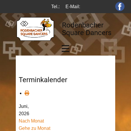
Tel.:
E-Mail:
Rodenbacher
Square Dancers
Terminkalender
Juni,
2026
Nach Monat
Gehe zu Monat