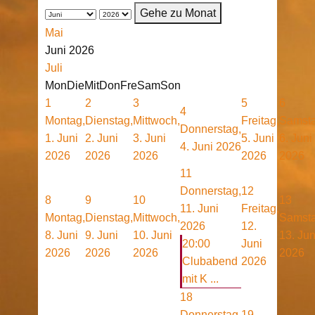
Gehe zu Monat
Mai
Juni 2026
Juli
Mon
Die
Mit
Don
Fre
Sam
Son
1
2
3
5
6
4
Montag,
Dienstag,
Mittwoch,
Freitag,
Samsta
Donnerstag,
1. Juni
2. Juni
3. Juni
5. Juni
6. Juni
4. Juni 2026
2026
2026
2026
2026
2026
11
Donnerstag,
12
8
9
10
13
11. Juni
Freitag,
Montag,
Dienstag,
Mittwoch,
Samsta
2026
12.
8. Juni
9. Juni
10. Juni
13. Jun
20:00
Juni
2026
2026
2026
2026
Clubabend
2026
mit K ...
18
Donnerstag,
19