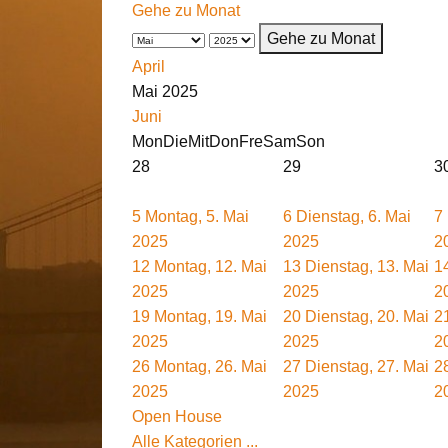
Gehe zu Monat
Gehe zu Monat
April
Mai 2025
Juni
Mon
Die
Mit
Don
Fre
Sam
Son
28
29
3
5
Montag, 5. Mai
6
Dienstag, 6. Mai
7
2025
2025
2
12
Montag, 12. Mai
13
Dienstag, 13. Mai
1
2025
2025
2
19
Montag, 19. Mai
20
Dienstag, 20. Mai
2
2025
2025
2
26
Montag, 26. Mai
27
Dienstag, 27. Mai
2
2025
2025
2
Open House
Alle Kategorien ...