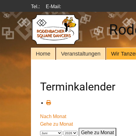
Tel.:
E-Mail:
Rod
Home
Veranstaltungen
Wir Tanze
Terminkalender
Nach Monat
Gehe zu Monat
Gehe zu Monat