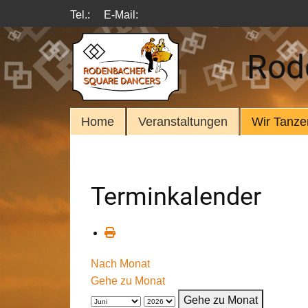
Tel.:
E-Mail:
Rod
Home
Veranstaltungen
Wir Tanze
Terminkalender
Nach Monat
Gehe zu Monat
Gehe zu Monat