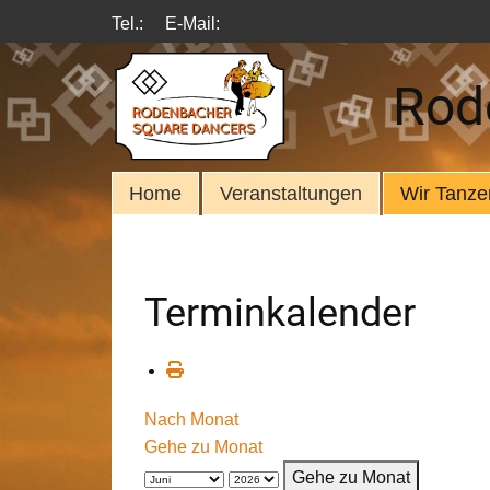
Tel.:
E-Mail:
Rod
Home
Veranstaltungen
Wir Tanze
Terminkalender
Nach Monat
Gehe zu Monat
Gehe zu Monat