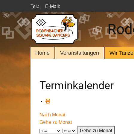
Tel.:
E-Mail:
Rod
Home
Veranstaltungen
Wir Tanze
Terminkalender
Nach Monat
Gehe zu Monat
Gehe zu Monat