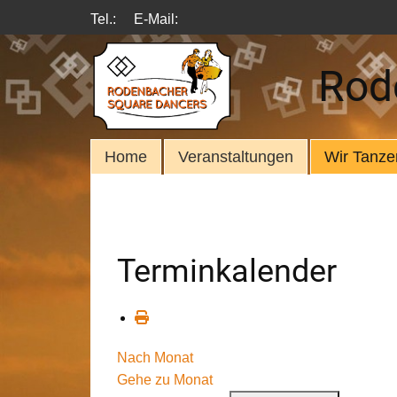
Tel.:
E-Mail:
Rod
Home
Veranstaltungen
Wir Tanze
Terminkalender
Nach Monat
Gehe zu Monat