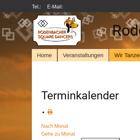
Tel.:
E-Mail:
Rod
Home
Veranstaltungen
Wir Tanze
Terminkalender
Nach Monat
Gehe zu Monat