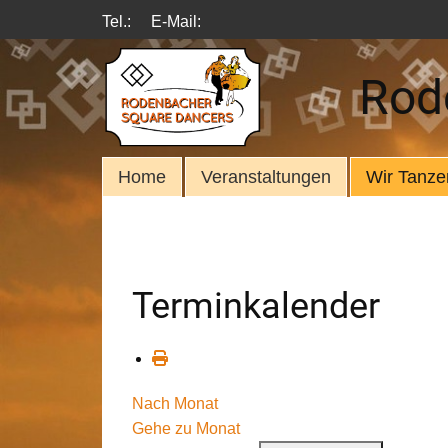
Tel.:
E-Mail:
Rod
Home
Veranstaltungen
Wir Tanze
Terminkalender
Nach Monat
Gehe zu Monat