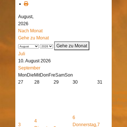
August,
2026
Nach Monat
Gehe zu Monat
Gehe zu Monat
Juli
10. August 2026
September
Mon
Die
Mit
Don
Fre
Sam
Son
27
28
29
30
31
1
Samsta
1. Aug
2026
6
4
3
Donnerstag,
7