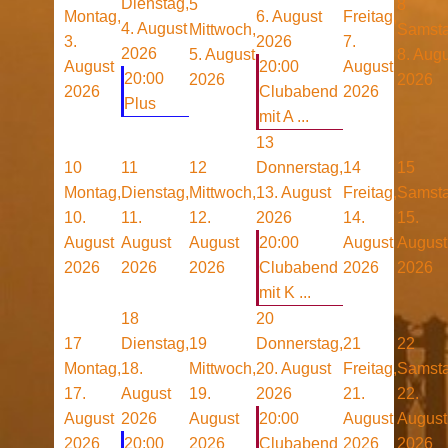
Dienstag,
5
8
Montag,
6. August
Freitag,
4. August
Mittwoch,
Samsta
3.
2026
7.
2026
5. August
8. Aug
August
20:00
August
20:00
2026
2026
2026
Clubabend
2026
Plus
mit A ...
13
10
11
12
Donnerstag,
14
15
Montag,
Dienstag,
Mittwoch,
13. August
Freitag,
Samsta
10.
11.
12.
2026
14.
15.
August
August
August
20:00
August
August
2026
2026
2026
Clubabend
2026
2026
mit K ...
18
20
17
Dienstag,
19
Donnerstag,
21
22
Montag,
18.
Mittwoch,
20. August
Freitag,
Samsta
17.
August
19.
2026
21.
22.
August
2026
August
20:00
August
August
2026
20:00
2026
Clubabend
2026
2026