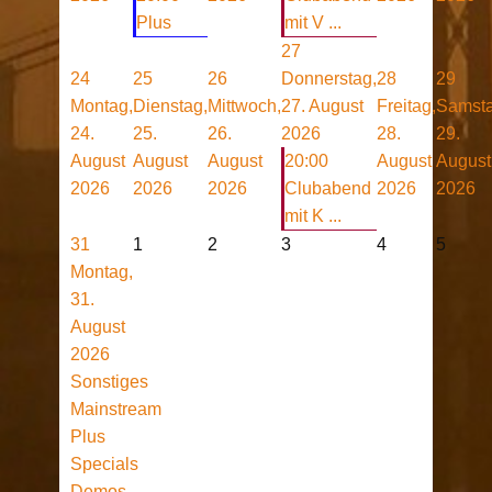
Plus
mit V ...
27
24
25
26
Donnerstag,
28
29
Montag,
Dienstag,
Mittwoch,
27. August
Freitag,
Samsta
24.
25.
26.
2026
28.
29.
August
August
August
20:00
August
August
2026
2026
2026
Clubabend
2026
2026
mit K ...
31
1
2
3
4
5
Montag,
31.
August
2026
Sonstiges
Mainstream
Plus
Specials
Demos