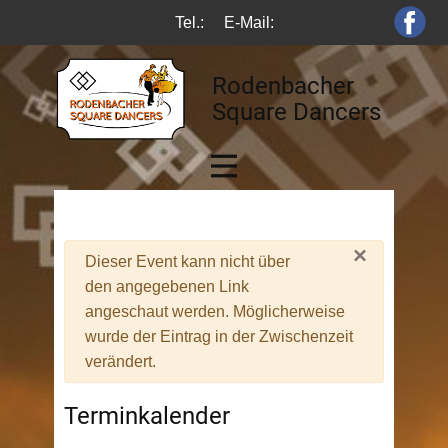
Tel.:
E-Mail:
Rodenbacher
Square Dancers
×
Warnung
Dieser Event kann nicht über
den angegebenen Link
angeschaut werden. Möglicherweise
wurde der Eintrag in der Zwischenzeit
verändert.
Terminkalender