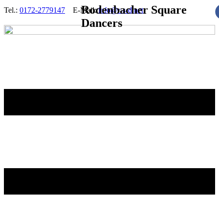
Rodenbacher Square
Tel.:
0172-2779147
E-Mail:
info@r-s-d.net
Dancers